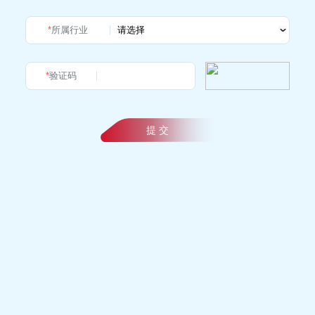
*
所属行业
*
验证码
提 交