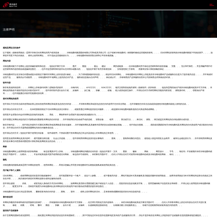
冷钱包
法律声明
规则及网址访问条件
以下规则（或称使用条款）适用于所有访问本网站的用户或浏览者，，，，冷钱包数码集团股份有限公司和/或其关联公司（以下统称冷钱包数码）保留随时修改这些规则的权利。。。。访问本网站的权利由冷钱包数码根据下列条款授予。。。。如
果您不同意下列任何条款、、请停止使用本网址。。对于违反这些规则的行为，，，，冷钱包数码有权采取法律和公平的补救措施。。
网站内容
冷钱包数码致力于在网站上提供准确的材料和信息，，包括但不限于文本、、、、图片、、、数据、、、、观点、、建议、、、、网页或链接，，，但冷钱包数码并不保证这些材料和内容的准确、、完整、、、充分和可靠性，，并且明确声明不对
这些材料和内容的错误或遗漏承担责任，，，也不对这些材料和内容作出任何明示或默示的、、、包括但不限于有关所有权担保、、、没有侵犯第三方权利、、质量和没有计算机病毒的保证。。。。
冷钱包数码可以在没有任何通知或提示的情况下随时对本网站上的内容进行修改，，，，为了得到最新版本的信息，，，请定时访问本网站。。 冷钱包数码在本网站上所提及的非冷钱包数码产品或服务仅仅是为了提供相关信息，，，，并不构成对
这些产品、、、服务的认可或推荐。。。 冷钱包数码并不就网址上提供的任何产品、、服务或信息做出任何声明、、、、保证或认可，，所有销售的产品和服务应受本公司的销售合同和条款的约束。。
软件内容
除非有其他特别说明，，，，本网站上所有源代码和二进制形式的软件、、、、示例代码、、、、API、、、SDK、、相关文档和其他相关材料（统称软件）的所有权，，，包括所适用的知识产权归冷钱包数码或其许可方所有。。本
网站使用条款不就软件提供任何形式的许可，，，您不得对软件进行反向工程、、反编译、、、反汇编、、、拆解、、、、改编、、植入或其他派生操作，，不得以任何方式研究网站功能的内部实现、、获取源代码、、、、窃取知识产权
等，，，，也不得披露任何软件性能测试的结果。。
您对本网站的使用
您不得出于任何非法或本使用条款禁止的目的使用本网站和/或其包含的任何内容，，，，不得将本网站和/或其包含的任何内容用于任何非法用途，，也不得唆使任何非法活动或其他侵犯冷钱包数码或他人权利的活动。。
您不得以任何非法方式，，，，在未经授权的情况下访问本网站及其任何部分，，，或接受通过本网站提供的任何服务，，，，或连接到冷钱包数码服务器的任何其他系统或网络。。
您同意不会采取任何会对本网站及其相关的架构、、、系统、、、网络带来不合理或不成比例的高负载的行为。。。。
您不得通过本网站未提供的方式获取或试图获取本网站的任何内容，，亦不得使用任何自动或手动的流程、、抓取设备、、、程序、、、、算法或方法，，，来访问、、获取、、拷贝或监控本网站的任何组成部分或内容。。
除非另有约定，，，，您不得以扫描等方式测试本网站和/或其网络是否存在漏洞，，亦不得破坏网站及其服务所采用的安全或身份验证措施。。。。您不得反向搜索、、、、跟踪或试图跟踪有关冷钱包数码及本网站的任何其他用户或访客的任何信
息；亦不得以任何方式滥用或泄露网站内的任何服务或信息。。。
您不得以任何方式（包括但不限于使用任何设备、、软件或程序）干扰或试图干扰本网站的正常运作及其他人对本网站的正常使用。。。
您同意在使用本网站及其内容时，，遵守国家法律法规、、社会公共道德。。。。您不得利用本网站及其内容从事制作、、、、查阅、、、、复制和传播任何违法、、侵犯他人权益等扰乱社会秩序、、破坏社会稳定的行为，，亦不得利用本网站及
其内容从事任何危害或试图危害计算机系统及网络安全的活动。。。。
商标
冷钱包数码网站上使用和显示的所有商标、、、标志皆属其许可人所有。。。。冷钱包数码网站所载的任何内容（包括但不限于：文本、、、图形、、、徽标、、、、商标、、、、网页设计、、、字号、、、域名等）不应被视作未经冷钱包数码或
其他方书面许可，，以暗示、、、、不反对或其他形式授予使用前述任何商标、、标志的许可或权利。。未经事先书面许可，，任何人不得以任何方式使用冷钱包数码名称及冷钱包数码的商标、、标识。。。。
隐私
冷钱包数码的隐私政策适用于本网站的使用。。使用本网站，，，即表示您确认并同意冷钱包数码可以根据此隐私政策使用此类信息。。
用户账户和个人资料
访问本网站，，，，或使用网站提供的某些功能或服务时，，，，您可能需要开设一个账户、、设定个人参数、、、、或下载相关内容，，网站可能还针对具体服务及功能提供额外的使用条款。。如果本使用条款与针对本网站特定部分的条款之间
存在冲突，，，，则后者应约束您对本网站该部分或特定服务的使用。。。。
您不得以虚假、、、、伪装、、、、或冒充他人身份的方式访问本网站。。。。如果网站某些部分需要您建立账户或设定个人信息，，，您提供的信息必须真实可靠。。。您同意确保账户信息的安全和保密，，不得让他人使用您的冷钱包数码账
户、、、、配置文件等，，，否则您可能需为冷钱包数码以及本网站的任何其他用户或访客由此而遭受的损失承担责任。。
冷钱包数码可以自行决定是否拒绝、、删除您发布的任何内容，，，限制、、、暂停、、、或终止您对网站的访问，，且有权保留或删除您提供的任何信息或内容。。。。
著作权说明
本网站所载的所有材料或内容受版权法的保护，，，，所有版权由冷钱包数码或其许可方拥有，，，但注明引用其他方的内容除外。。。。未经冷钱包数码或其他方事先书面许可，，，，任何人不得将本网站上的任何内容以任何方式进行复
制、、、、修改、、传播、、、经销、、翻印、、播放、、、拆解、、反向工程、、、、反编译、、以超级链路连接或传送、、、以镜像法载入其他服务器上、、、存储于信息检索系统或者其他任何的使用。。。
提供的产品或服务
由于互联网的国际性或无国界性，，，，因此通过本网站所提供的信息亦具有国际性，，，，其中可能包含对未在您所在国家/地区发布的产品或服务的引用，，所以不是所有的在本网站上所提到的产品或服务在您的国家或地区都提供。。。。